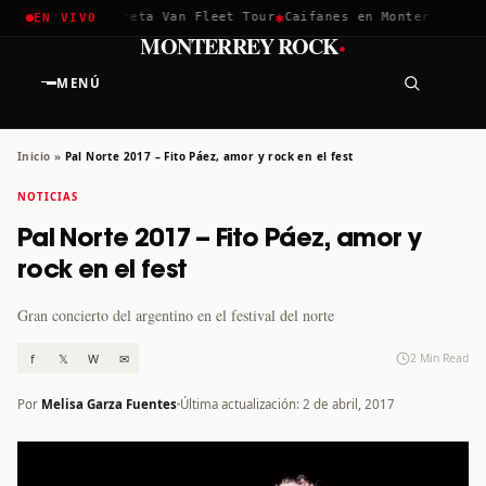
✱
✱
chella 2026
Greta Van Fleet Tour
Caifanes en Monterrey · 12 
EN VIVO
·
MONTERREY ROCK
MENÚ
Inicio
»
Pal Norte 2017 – Fito Páez, amor y rock en el fest
NOTICIAS
Pal Norte 2017 – Fito Páez, amor y
rock en el fest
Gran concierto del argentino en el festival del norte
f
𝕏
W
✉
2 Min Read
Por
Melisa Garza Fuentes
Última actualización: 2 de abril, 2017