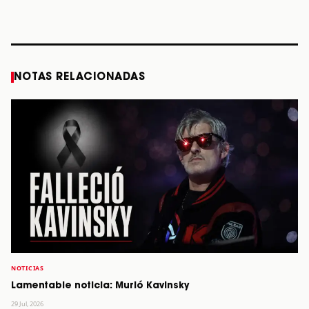
diciembre
Verdes, a los 64
2026”
años
STORY
STORY
STORY
STOR
NOTAS RELACIONADAS
NOTICIAS
Lamentable noticia: Murió Kavinsky
29 Jul, 2026