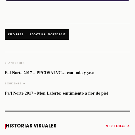
FITO PÁEZ
TECATE PAL NORTE 2017
← ANTERIOR
Pal Norte 2017 – PPCDSALVC… con todo y yeso
SIGUIENTE →
Pa'l Norte 2017 - Mon Laferte: sentimiento a flor de piel
Caifanes regresa
Fallece Felipe
The Strokes
Karol 
HISTORIAS VISUALES
VER TODAS →
a Monterrey el
Staiti, guitarrista
anuncia “Reality
conqu
próximo 12 de
de Los Enanitos
Awaits The World
Coach