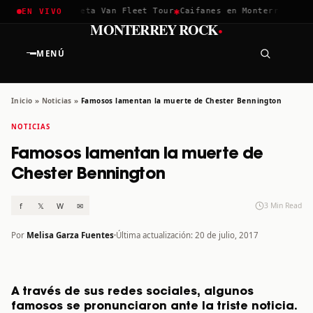
✱
✱
hella 2026
Greta Van Fleet Tour
Caifanes en Monterrey · 12 D
EN VIVO
·
MONTERREY ROCK
MENÚ
Inicio
»
Noticias
»
Famosos lamentan la muerte de Chester Bennington
NOTICIAS
Famosos lamentan la muerte de
Chester Bennington
f
𝕏
W
✉
3 Min Read
Por
Melisa Garza Fuentes
Última actualización: 20 de julio, 2017
A través de sus redes sociales, algunos
famosos se pronunciaron ante la triste noticia.