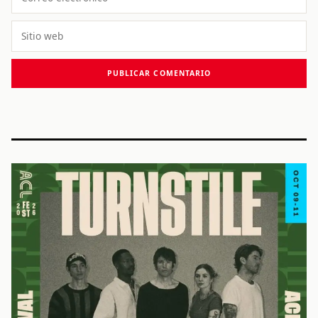
electrónico
Sitio
web