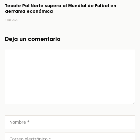
Tecate Pal Norte supera al Mundial de Futbol en
derrama económica
1 Jul, 2026
Deja un comentario
Comentario
Nombre
Correo