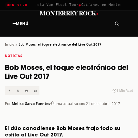
✱
✱
chella 2026
Greta Van Fleet Tour
Caifanes en Monterrey · 12
EN VIVO
·
MONTERREY ROCK
MENÚ
Inicio
»
Bob Moses, el toque electrónico del Live Out 2017
NOTICIAS
Bob Moses, el toque electrónico del
Live Out 2017
f
𝕏
W
✉
1 Min Read
Por
Melisa Garza Fuentes
Última actualización: 21 de octubre, 2017
El dúo canadiense Bob Moses trajo todo su
estilo al Live Out 2017.