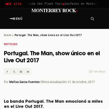
✱
✱
achella 2026
Greta Van Fleet Tour
Caifanes en Monterrey · 12
EN VIVO
·
MONTERREY ROCK
MENÚ
Inicio
»
Portugal. The Man, show único en el Live Out 2017
NOTICIAS
Portugal. The Man, show único en el
Live Out 2017
f
𝕏
W
✉
1 Min Read
Por
Melisa Garza Fuentes
Última actualización: 21 de octubre, 2017
La banda Portugal. The Man emocionó a miles
en el Live Out 2017.