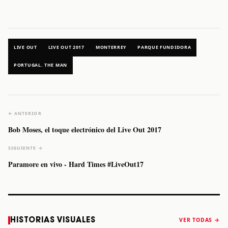
LIVE OUT
LIVE OUT 2017
MONTERREY
PARQUE FUNDIDORA
PORTUGAL. THE MAN
← ANTERIOR
Bob Moses, el toque electrónico del Live Out 2017
SIGUIENTE →
Paramore en vivo - Hard Times #LiveOut17
Caifanes regresa
Fallece Felipe
The Strokes
Karol 
HISTORIAS VISUALES
VER TODAS →
a Monterrey el
Staiti, guitarrista
anuncia “Reality
conqu