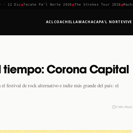
✱
✱
✱
12 Dic
Tecate Pa'l Norte 2026
The Strokes Tour 2026
Machaca 
ACL
COACHELLA
MACHACA
PA'L NORTE
VIVE
el tiempo: Corona Capital
l festival de rock alternativo e indie más grande del país: el
5 Min Read