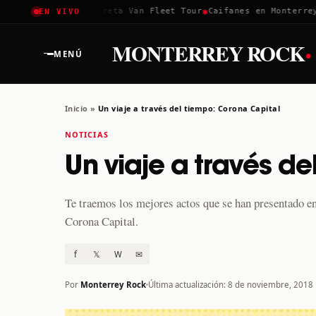
✱
✱
Coachella 2026
Greta Van Fleet Tour
Caifanes en Monterrey · 
EN VIVO
·
MONTERREY ROCK
MENÚ
Inicio
»
Un viaje a través del tiempo: Corona Capital
NOTICIAS
Un viaje a través d
Te traemos los mejores actos que se han presentado en e
Corona Capital.
f
𝕏
W
✉
Por
Monterrey Rock
Última actualización: 8 de noviembre, 2018