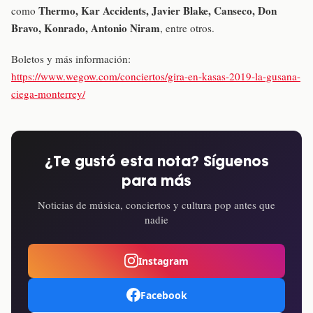
Thermo, Kar Accidents, Javier Blake, Canseco, Don
como
Bravo, Konrado, Antonio Niram
, entre otros.
Boletos y más información:
https://www.wegow.com/conciertos/gira-en-kasas-2019-la-gusana-
ciega-monterrey/
¿Te gustó esta nota? Síguenos
para más
Noticias de música, conciertos y cultura pop antes que
nadie
Instagram
Facebook