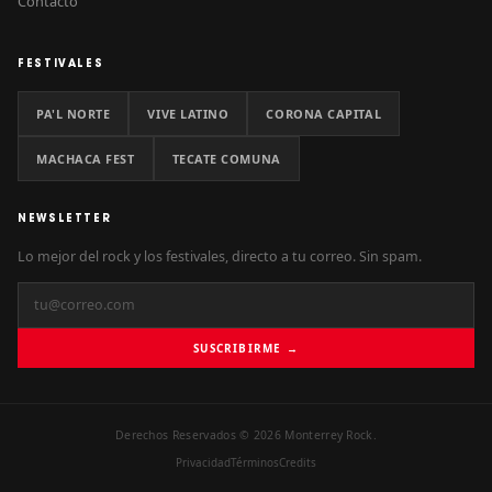
Contacto
FESTIVALES
PA'L NORTE
VIVE LATINO
CORONA CAPITAL
MACHACA FEST
TECATE COMUNA
NEWSLETTER
Lo mejor del rock y los festivales, directo a tu correo. Sin spam.
SUSCRIBIRME →
Derechos Reservados © 2026 Monterrey Rock.
Privacidad
Términos
Credits