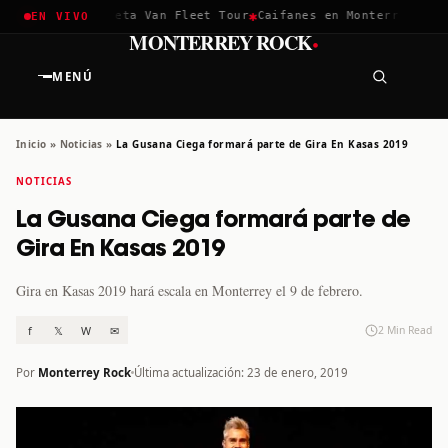
✱
✱
hella 2026
Greta Van Fleet Tour
Caifanes en Monterrey · 12 D
EN VIVO
·
MONTERREY ROCK
MENÚ
Inicio
»
Noticias
»
La Gusana Ciega formará parte de Gira En Kasas 2019
NOTICIAS
La Gusana Ciega formará parte de
Gira En Kasas 2019
Gira en Kasas 2019 hará escala en Monterrey el 9 de febrero.
f
𝕏
W
✉
2 Min Read
Por
Monterrey Rock
Última actualización: 23 de enero, 2019