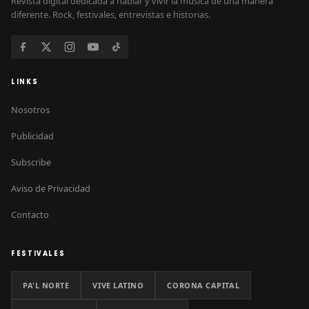
Revista digital dedicada a hablar y vivir la música de una manera
diferente. Rock, festivales, entrevistas e historias.
LINKS
Nosotros
Publicidad
Subscribe
Aviso de Privacidad
Contacto
FESTIVALES
PA'L NORTE
VIVE LATINO
CORONA CAPITAL