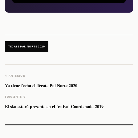
TECATE PAL NORTE 2020
← ANTERIOR
Ya tiene fecha el Tecate Pal Norte 2020
SIGUIENTE →
El ska estará presente en el festival Coordenada 2019
Caifanes regresa
Fallece Felipe
The Strokes
Karol 