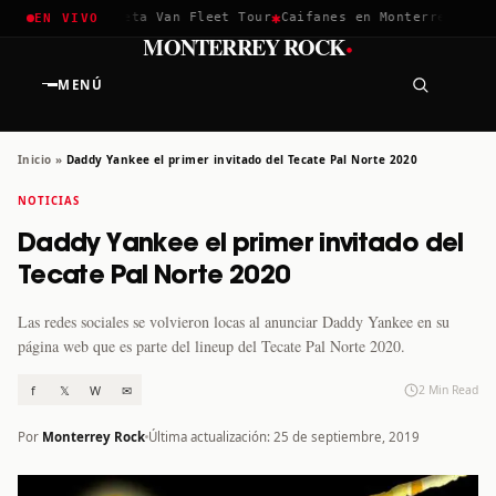
✱
✱
ella 2026
Greta Van Fleet Tour
Caifanes en Monterrey · 12 Di
EN VIVO
·
MONTERREY ROCK
MENÚ
Inicio
»
Daddy Yankee el primer invitado del Tecate Pal Norte 2020
NOTICIAS
Daddy Yankee el primer invitado del
Tecate Pal Norte 2020
Las redes sociales se volvieron locas al anunciar Daddy Yankee en su
página web que es parte del lineup del Tecate Pal Norte 2020.
f
𝕏
W
✉
2 Min Read
Por
Monterrey Rock
Última actualización: 25 de septiembre, 2019