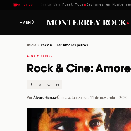
✱
✱
Coachella 2026
Greta Van Fleet Tour
Caifanes en Monterrey · 
EN VIVO
·
MONTERREY ROCK
MENÚ
Inicio
»
Rock & Cine: Amores perros.
CINE Y SERIES
Rock & Cine: Amore
f
𝕏
W
✉
Por
Álvaro García
Última actualización: 11 de noviembre, 2020