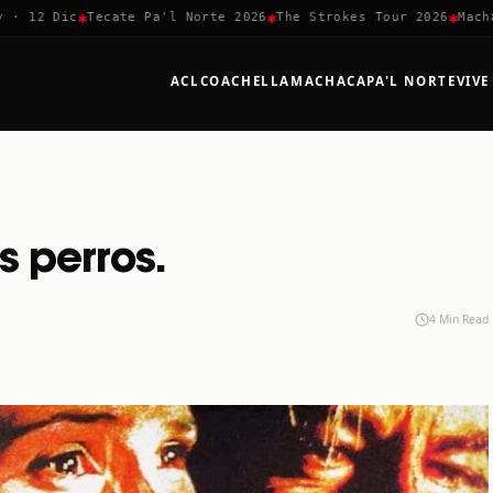
✱
✱
✱
12 Dic
Tecate Pa'l Norte 2026
The Strokes Tour 2026
Machaca 
ACL
COACHELLA
MACHACA
PA'L NORTE
VIVE
s perros.
4 Min Read