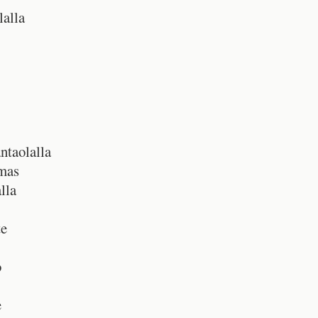
lalla
ntaolalla
amas
lla
te
o
e