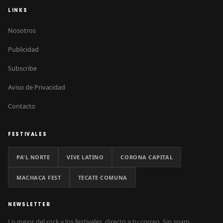
LINKS
Nosotros
Publicidad
Subscribe
Aviso de Privacidad
Contacto
FESTIVALES
PA'L NORTE
VIVE LATINO
CORONA CAPITAL
MACHACA FEST
TECATE COMUNA
NEWSLETTER
Lo mejor del rock y los festivales, directo a tu correo. Sin spam.