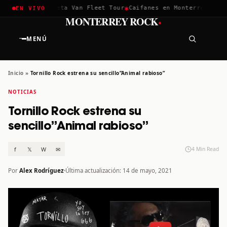
✱
✱
ella 2026
Greta Van Fleet Tour
Caifanes en Monterrey · 12 Di
EN VIVO
·
MONTERREY ROCK
MENÚ
Inicio
»
Tornillo Rock estrena su sencillo”Animal rabioso”
NOTICIAS
Tornillo Rock estrena su
sencillo”Animal rabioso”
f
𝕏
W
✉
4 Min Read
Por
Alex Rodríguez
Última actualización: 14 de mayo, 2021