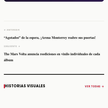
← ANTERIOR
“Agotados” de la espera, ¡Arena Monterrey reabre sus puertas!
SIGUIENTE →
The Mars Volta anuncia reediciones en vinilo individuales de cada
álbum
Caifanes regresa
Fallece Felipe
The Strokes
Karol 
HISTORIAS VISUALES
VER TODAS →
a Monterrey el
Staiti, guitarrista
anuncia “Reality
conqu
próximo 12 de
de Los Enanitos
Awaits The World
Coach
diciembre
Verdes, a los 64
2026”
años
STORY
STORY
STORY
STOR