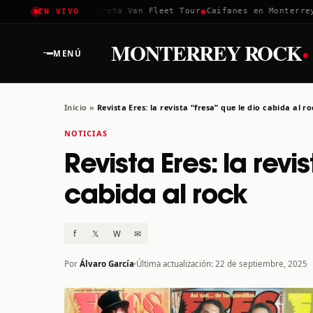
✱
✱
oachella 2026
Greta Van Fleet Tour
Caifanes en Monterrey · 1
EN VIVO
·
MONTERREY ROCK
MENÚ
Inicio
»
Revista Eres: la revista “fresa” que le dio cabida al r
NOTICIAS
Revista Eres: la revi
cabida al rock
f
𝕏
W
✉
Por
Álvaro García
Última actualización: 22 de septiembre, 2025