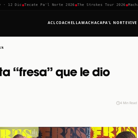
✱
✱
✱
2 Dic
Tecate Pa'l Norte 2026
The Strokes Tour 2026
Machaca F
ACL
COACHELLA
MACHACA
PA'L NORTE
VIVE
ock
sta “fresa” que le dio
4 Min Read