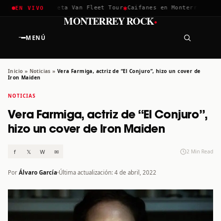
✱
✱
hella 2026
Greta Van Fleet Tour
Caifanes en Monterrey · 12 D
EN VIVO
·
MONTERREY ROCK
MENÚ
Inicio
»
Noticias
»
Vera Farmiga, actriz de “El Conjuro”, hizo un cover de
Iron Maiden
NOTICIAS
Vera Farmiga, actriz de “El Conjuro”,
hizo un cover de Iron Maiden
f
𝕏
W
✉
2 Min Read
Por
Álvaro García
Última actualización: 4 de abril, 2022