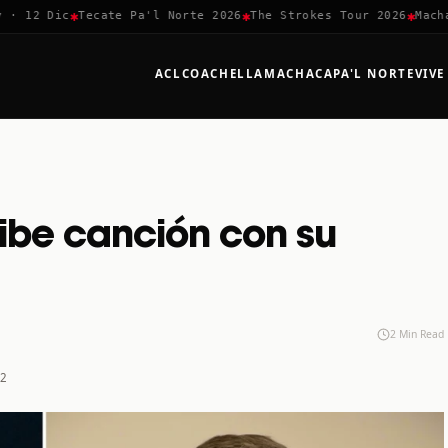
✱
✱
✱
12 Dic
Tecate Pa'l Norte 2026
The Strokes Tour 2026
Machaca
ACL
COACHELLA
MACHACA
PA'L NORTE
VIVE
ibe canción con su
2 Min Read
22