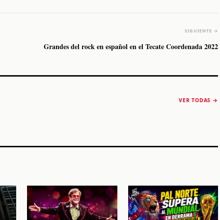
SIGUIENTE →
Grandes del rock en español en el Tecate Coordenada 2022
The Strokes anuncia
Karol G luce y
“Reality Awaits The
conquista Coachella
VER TODAS →
World 2026”
2026
Machaca Fest 2
STORY
STORY
STORY