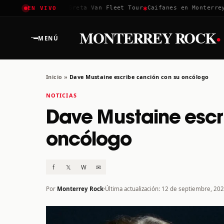
✱
✱
Coachella 2026
Greta Van Fleet Tour
Caifanes en Monterrey · 
EN VIVO
·
MONTERREY ROCK
MENÚ
Inicio
»
Dave Mustaine escribe canción con su oncólogo
NOTICIAS
Dave Mustaine escr
oncólogo
f
𝕏
W
✉
Por
Monterrey Rock
Última actualización: 12 de septiembre, 20