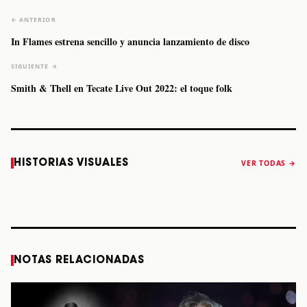
← ANTERIOR
In Flames estrena sencillo y anuncia lanzamiento de disco
SIGUIENTE →
Smith & Thell en Tecate Live Out 2022: el toque folk
Caifanes regresa
Fallece Felipe
The Strokes
Karol 
HISTORIAS VISUALES
VER TODAS →
a Monterrey el
Staiti, guitarrista
anuncia “Reality
conqu
próximo 12 de
de Los Enanitos
Awaits The World
Coach
diciembre
Verdes, a los 64
2026”
años
STORY
STORY
STORY
STOR
NOTAS RELACIONADAS