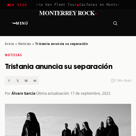
✱
✱
chella 2026
Greta Van Fleet Tour
Caifanes en Monterrey · 12 
EN VIVO
·
MONTERREY ROCK
MENÚ
Inicio
»
Noticias
»
Tristania anuncia su separación
NOTICIAS
Tristania anuncia su separación
f
𝕏
W
✉
1 Min Read
Por
Álvaro García
Última actualización: 17 de septiembre, 2022