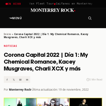
✱
✱
✱
 2026
Greta Van Fleet Tour
Caifanes en Monterrey · 12 Dic
Te
EN VIVO
·
MONTERREY ROCK
MENÚ
Inicio
»
Corona Capital 2022 | Día 1: My Chemical Romance, Kacey
Musgraves, Charli XCX y más
NOTICIAS
Corona Capital 2022 | Día 1: My
Chemical Romance, Kacey
Musgraves, Charli XCX y más
f
𝕏
W
✉
5 Min Read
Por
Monterrey Rock
Última actualización: 19 de noviembre, 2022