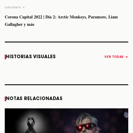
SIGUIENTE →
Corona Capital 2022 | Día 2: Arctic Monkeys, Paramore, Liam
Gallagher y más
Caifanes regresa
Fallece Felipe
The Strokes
Karol 
HISTORIAS VISUALES
VER TODAS →
a Monterrey el
Staiti, guitarrista
anuncia “Reality
conqu
próximo 12 de
de Los Enanitos
Awaits The World
Coach
diciembre
Verdes, a los 64
2026”
años
STORY
STORY
STORY
STOR
NOTAS RELACIONADAS