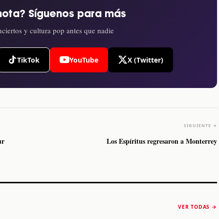
nota? Síguenos para más
ciertos y cultura pop antes que nadie
TikTok
YouTube
X (Twitter)
SIGUIENTE →
ur
Los Espíritus regresaron a Monterrey
The Strokes anuncia
Karol G luce y
“Reality Awaits The
conquista Coachella
VER TODAS →
World 2026”
2026
Machaca Fest 2