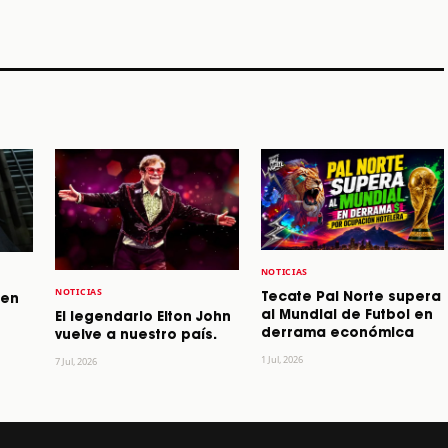
STORY
STORY
STORY
NOTICIAS
NOTICIAS
Tecate Pal Norte supera
 en
al Mundial de Futbol en
El legendario Elton John
derrama económica
vuelve a nuestro país.
1 Jul, 2026
7 Jul, 2026