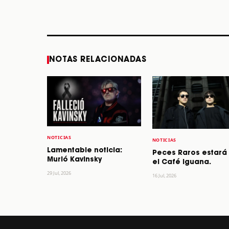
los 64 años
STORY
STORY
NOTAS RELACIONADAS
NOTICIAS
NOTICIAS
Lamentable noticia:
Peces Raros estará
Murió Kavinsky
el Café Iguana.
29 Jul, 2026
16 Jul, 2026