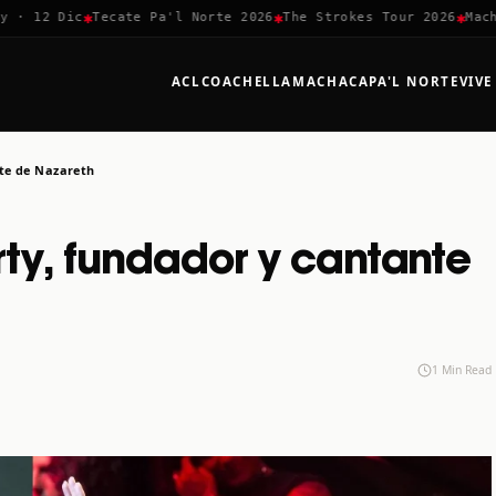
✱
✱
✱
· 12 Dic
Tecate Pa'l Norte 2026
The Strokes Tour 2026
Machac
ACL
COACHELLA
MACHACA
PA'L NORTE
VIVE
te de Nazareth
ty, fundador y cantante
1 Min Read