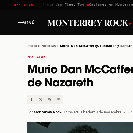
✱
✱
✱
Coachella 2026
Greta Van Fleet Tour
Caifanes en Monterrey 
EN VIVO
·
MONTERREY ROCK
MENÚ
Inicio
»
Noticias
»
Murio Dan McCafferty, fundador y cantan
NOTICIAS
Murio Dan McCaffer
de Nazareth
f
𝕏
W
✉
Por
Monterrey Rock
Última actualización: 8 de noviembre, 2022