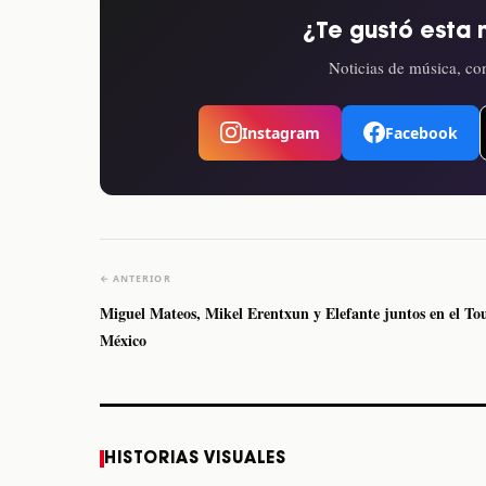
¿Te gustó esta 
Noticias de música, con
Instagram
Facebook
← ANTERIOR
Miguel Mateos, Mikel Erentxun y Elefante juntos en el To
México
Caifanes regresa a
Fallece Felipe Staiti,
HISTORIAS VISUALES
Monterrey el próximo
guitarrista de Los
12 de diciembre
Enanitos Verdes, a