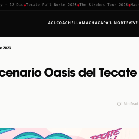
✱
✱
✱
 12 Dic
Tecate Pa'l Norte 2026
The Strokes Tour 2026
Machaca
ACL
COACHELLA
MACHACA
PA'L NORTE
VIVE
te 2023
escenario Oasis del Tecate
1 Min Read