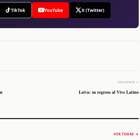
TikTok
YouTube
X (Twitter)
SIGUIENTE →
en
Leiva: su regreso al Vive Latino
The Strokes anuncia
Karol G luce y
“Reality Awaits The
conquista Coachella
VER TODAS →
World 2026”
2026
Machaca Fest 2