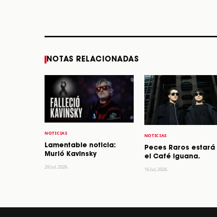
los 64 años
STORY
STORY
NOTAS RELACIONADAS
NOTICIAS
NOTICIAS
Lamentable noticia:
Peces Raros estará
Murió Kavinsky
el Café Iguana.
29 Jul, 2026
16 Jul, 2026