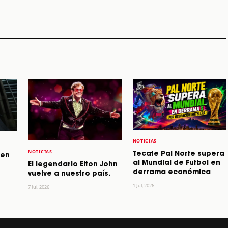
STORY
STORY
STORY
NOTICIAS
NOTICIAS
Tecate Pal Norte supera
 en
al Mundial de Futbol en
El legendario Elton John
derrama económica
vuelve a nuestro país.
1 Jul, 2026
7 Jul, 2026