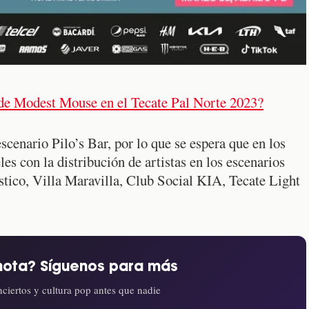
de Modest Mouse en el Tecate Pal Norte 2023?
escenario Pilo’s Bar, por lo que se espera que en los
es con la distribución de artistas en los escenarios
stico, Villa Maravilla, Club Social KIA, Tecate Light
nota? Síguenos para más
ciertos y cultura pop antes que nadie