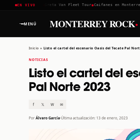
✱
✱
✱
Coachella 2026
Greta Van Fleet Tour
Caifanes en Monterrey ·
EN VIVO
·
MONTERREY ROCK
MENÚ
Inicio
»
Listo el cartel del escenario Oasis del Tecate Pal Nor
NOTICIAS
Listo el cartel del 
Pal Norte 2023
f
𝕏
W
✉
Por
Álvaro García
Última actualización: 13 de enero, 2023