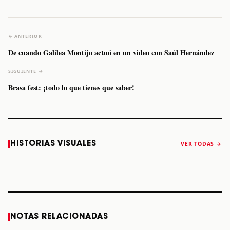
← ANTERIOR
De cuando Galilea Montijo actuó en un video con Saúl Hernández
SIGUIENTE →
Brasa fest: ¡todo lo que tienes que saber!
Caifanes regresa
Fallece Felipe
The Strokes
Karol 
HISTORIAS VISUALES
VER TODAS →
a Monterrey el
Staiti, guitarrista
anuncia “Reality
conqu
próximo 12 de
de Los Enanitos
Awaits The World
Coach
diciembre
Verdes, a los 64
2026”
años
STORY
STORY
STORY
STOR
NOTAS RELACIONADAS