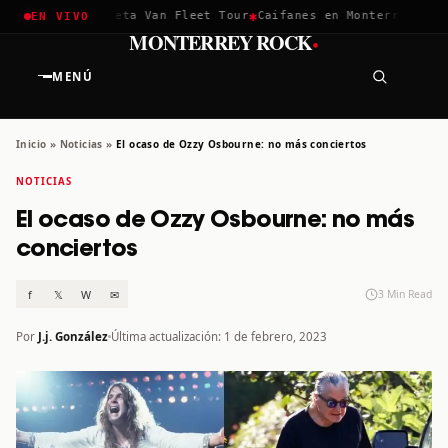
✱
✱
hella 2026
Greta Van Fleet Tour
Caifanes en Monterrey · 12 D
EN VIVO
·
MONTERREY ROCK
MENÚ
Inicio
»
Noticias
»
El ocaso de Ozzy Osbourne: no más conciertos
NOTICIAS
El ocaso de Ozzy Osbourne: no más
conciertos
f
𝕏
W
✉
3 Min Read
Por
J.j. González
Última actualización: 1 de febrero, 2023