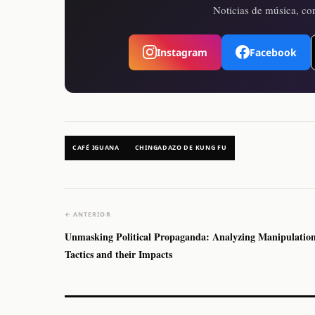
Noticias de música, con
Instagram
Facebook
CAFÉ IGUANA
CHINGADAZO DE KUNG FU
← ANTERIOR
Unmasking Political Propaganda: Analyzing Manipulatio
Tactics and their Impacts