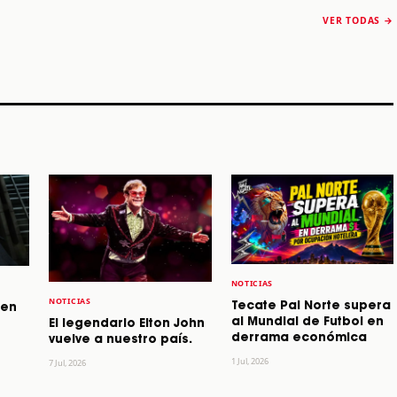
The Strokes anuncia
Karol G luce y
“Reality Awaits The
conquista Coachella
VER TODAS →
World 2026”
2026
Machaca Fest 2
STORY
STORY
STORY
NOTICIAS
NOTICIAS
Tecate Pal Norte supera
 en
al Mundial de Futbol en
El legendario Elton John
derrama económica
vuelve a nuestro país.
1 Jul, 2026
7 Jul, 2026