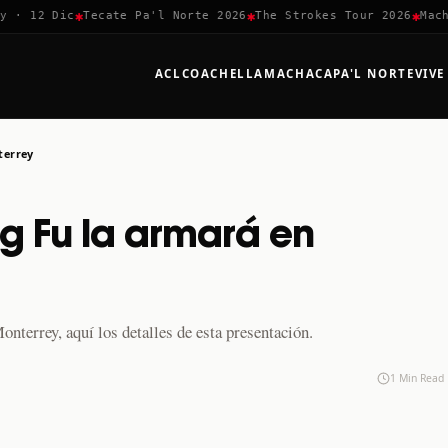
✱
✱
✱
 12 Dic
Tecate Pa'l Norte 2026
The Strokes Tour 2026
Machaca
ACL
COACHELLA
MACHACA
PA'L NORTE
VIVE
terrey
 Fu la armará en
terrey, aquí los detalles de esta presentación.
1 Min Read