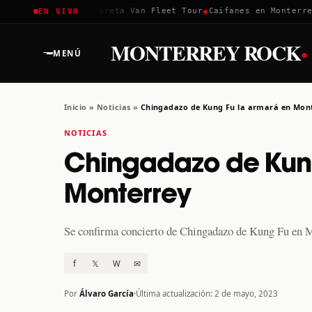
✱
✱
✱
Coachella 2026
Greta Van Fleet Tour
Caifanes en Monterrey ·
EN VIVO
·
MONTERREY ROCK
MENÚ
Inicio
»
Noticias
»
Chingadazo de Kung Fu la armará en Mon
NOTICIAS
Chingadazo de Kung
Monterrey
Se confirma concierto de Chingadazo de Kung Fu en Mon
f
𝕏
W
✉
Por
Álvaro García
Última actualización: 2 de mayo, 2023