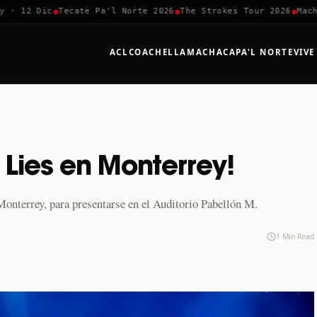
✱
✱
✱
 12 Dic
Tecate Pa'l Norte 2026
The Strokes Tour 2026
Machac
ACL
COACHELLA
MACHACA
PA'L NORTE
VIVE
 Lies en Monterrey!
Monterrey, para presentarse en el Auditorio Pabellón M.
1 Min Read