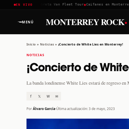
✱
✱
✱
Coachella 2026
Greta Van Fleet Tour
Caifanes en Monterrey ·
EN VIVO
·
MONTERREY ROCK
MENÚ
Inicio
»
Noticias
»
¡Concierto de White Lies en Monterrey!
NOTICIAS
¡Concierto de White
La banda londinense White Lies estará de regreso en 
f
𝕏
W
✉
Por
Álvaro García
Última actualización: 3 de mayo, 2023