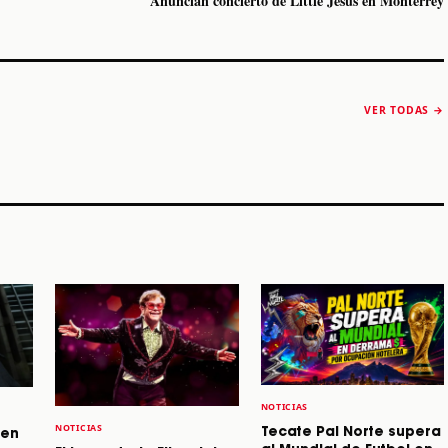
Anuncian concierto de Little Jesus en Monterrey
The Strokes anuncia
Karol G luce y
“Reality Awaits The
conquista Coachella
VER TODAS →
World 2026”
2026
Machaca Fest 2
STORY
STORY
STORY
NOTICIAS
NOTICIAS
Tecate Pal Norte supera
 en