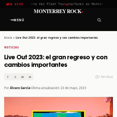
✱
✱
chella 2026
Greta Van Fleet Tour
Caifanes en Monterrey · 12 
EN VIVO
·
MONTERREY ROCK
MENÚ
Inicio
»
Live Out 2023: el gran regreso y con cambios importantes
NOTICIAS
Live Out 2023: el gran regreso y con
cambios importantes
f
𝕏
W
✉
1 Min Read
Por
Álvaro García
Última actualización: 23 de mayo, 2023