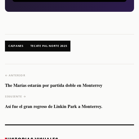
CAIFANES
TECATE PAL NORTE 2025
← ANTERIOR
The Marías estarán por partida doble en Monterrey
SIGUIENTE →
Así fue el gran regreso de Linkin Park a Monterrey.
Caifanes regresa
Fallece Felipe
The Strokes
Karol 