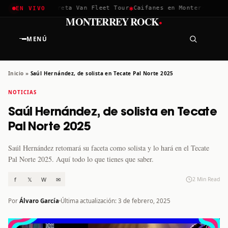
✱
✱
chella 2026
Greta Van Fleet Tour
Caifanes en Monterrey · 12 
EN VIVO
·
MONTERREY ROCK
MENÚ
Inicio
»
Saúl Hernández, de solista en Tecate Pal Norte 2025
NOTICIAS
Saúl Hernández, de solista en Tecate
Pal Norte 2025
Saúl Hernández retomará su faceta como solista y lo hará en el Tecate
Pal Norte 2025. Aquí todo lo que tienes que saber.
f
𝕏
W
✉
2 Min Read
Por
Álvaro García
Última actualización: 3 de febrero, 2025