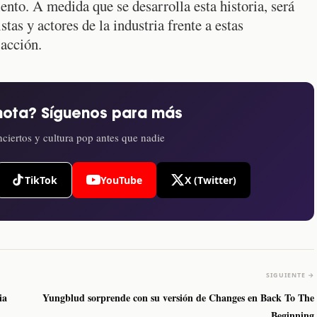
ento. A medida que se desarrolla esta historia, será
tas y actores de la industria frente a estas
 acción.
nota? Síguenos para más
ciertos y cultura pop antes que nadie
TikTok
YouTube
X (Twitter)
SIGUIENTE →
ia
Yungblud sorprende con su versión de Changes en Back To The
Beginning