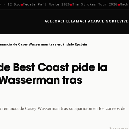
✱
✱
✱
 12 Dic
Tecate Pa'l Norte 2026
The Strokes Tour 2026
Machaca
ACL
COACHELLA
MACHACA
PA'L NORTE
VIVE
renuncia de Casey Wasserman tras escándalo Epstein
e Best Coast pide la
 Wasserman tras
a renuncia de Casey Wasserman tras su aparición en los correos de
4 Min Read