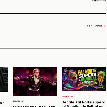
The Strokes anuncia
Karol G luce y
“Reality Awaits The
conquista Coachella
VER TODAS →
World 2026”
2026
Machaca Fest 2
STORY
STORY
STORY
NOTICIAS
NOTICIAS
Tecate Pal Norte supera
 en
al Mundial de Futbol en