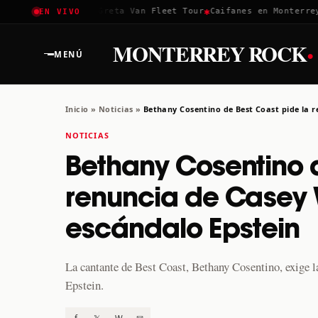
✱
✱
Coachella 2026
Greta Van Fleet Tour
Caifanes en Monterrey ·
EN VIVO
·
MONTERREY ROCK
MENÚ
Inicio
»
Noticias
»
Bethany Cosentino de Best Coast pide la 
NOTICIAS
Bethany Cosentino d
renuncia de Casey
escándalo Epstein
La cantante de Best Coast, Bethany Cosentino, exige l
Epstein.