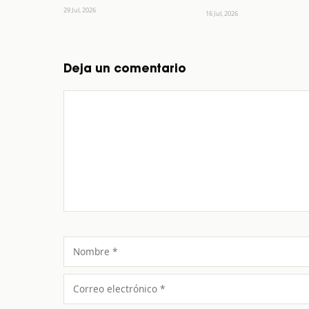
29 Jul, 2026
16 Jul, 2026
Deja un comentario
Comentario
Nombre
Correo
electrónico