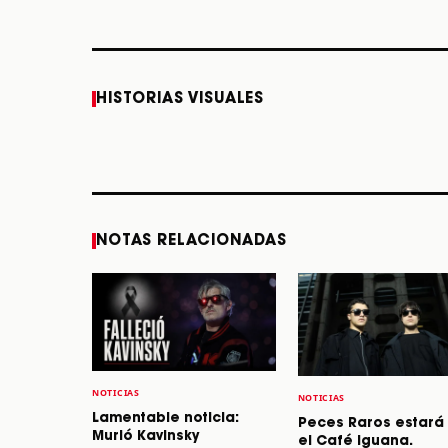
Caifanes regresa a
Fallece Felipe Staiti,
HISTORIAS VISUALES
Monterrey el próximo
guitarrista de Los
12 de diciembre
Enanitos Verdes, a
los 64 años
STORY
STORY
NOTAS RELACIONADAS
NOTICIAS
NOTICIAS
Lamentable noticia:
Peces Raros estará
Murió Kavinsky
el Café Iguana.