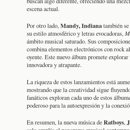
buscan algo diferente, ofreciendo una mezcl
escena actual.
Mandy, Indiana
Por otro lado,
también se 
su estilo atmosférico y letras evocadoras,
M
ámbito musical saturado. Sus composicione
combina elementos electrónicos con rock al
oyente. Este nuevo álbum promete explorar
innovadora y atrapante.
La riqueza de estos lanzamientos está aumen
mostrando que la creatividad sigue fluyend
fanáticos exploran cada uno de estos álbum
poderoso para la autoexpresión y la conexi
Ratboys
J
En resumen, la nueva música de
,
solo amplía el panorama musical contemporá