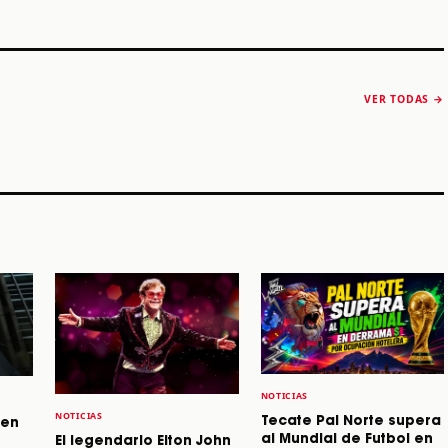
The Strokes anuncia
Karol G luce y
“Reality Awaits The
conquista Coachella
VER TODAS →
World 2026”
2026
Machaca Fest 2
STORY
STORY
STORY
NOTICIAS
NOTICIAS
Tecate Pal Norte supera
 en
al Mundial de Futbol en
El legendario Elton John