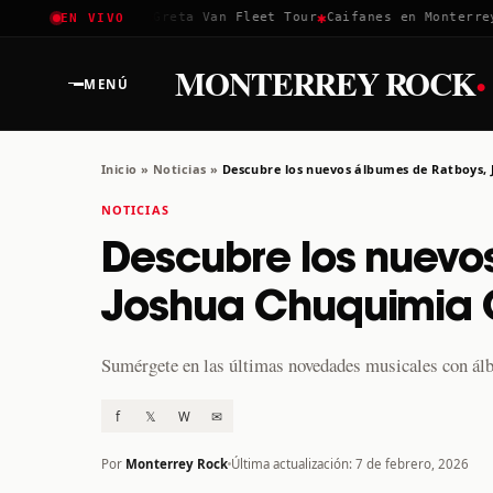
✱
✱
✱
Coachella 2026
Greta Van Fleet Tour
Caifanes en Monterrey ·
EN VIVO
·
MONTERREY ROCK
MENÚ
Inicio
»
Noticias
»
Descubre los nuevos álbumes de Ratboys
NOTICIAS
Descubre los nuevo
Joshua Chuquimia 
Sumérgete en las últimas novedades musicales con álb
f
𝕏
W
✉
Por
Monterrey Rock
Última actualización: 7 de febrero, 2026