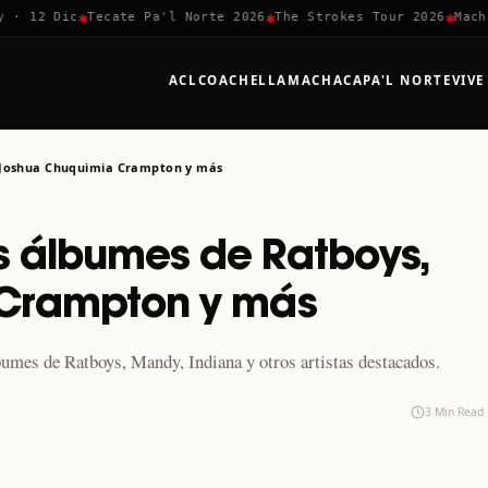
✱
✱
✱
 12 Dic
Tecate Pa'l Norte 2026
The Strokes Tour 2026
Machaca
ACL
COACHELLA
MACHACA
PA'L NORTE
VIVE
, Joshua Chuquimia Crampton y más
s álbumes de Ratboys,
Crampton y más
umes de Ratboys, Mandy, Indiana y otros artistas destacados.
3 Min Read