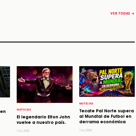
The Strokes anuncia
Karol G luce y
“Reality Awaits The
conquista Coachella
VER TODAS →
World 2026”
2026
Machaca Fest 2
STORY
STORY
STORY
NOTICIAS
NOTICIAS
Tecate Pal Norte supera
 en
al Mundial de Futbol en
El legendario Elton John
derrama económica
vuelve a nuestro país.
1 Jul, 2026
7 Jul, 2026