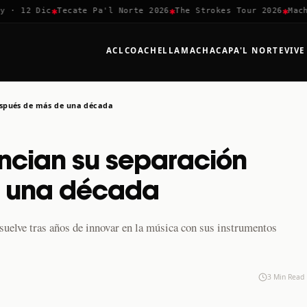
✱
✱
✱
 12 Dic
Tecate Pa'l Norte 2026
The Strokes Tour 2026
Machac
ACL
COACHELLA
MACHACA
PA'L NORTE
VIVE
espués de más de una década
ncian su separación
e una década
suelve tras años de innovar en la música con sus instrumentos
3 Min Read