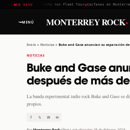
✱
✱
✱
Coachella 2026
Greta Van Fleet Tour
Caifanes en Monterrey ·
EN VIVO
·
MONTERREY ROCK
MENÚ
Inicio
»
Noticias
»
Buke and Gase anuncian su separación d
NOTICIAS
Buke and Gase anu
después de más d
La banda experimental indie rock Buke and Gase se di
propios.
f
𝕏
W
✉
Por
Monterrey Rock
Última actualización: 25 de febrero, 2026