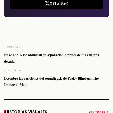
X (Twitter)
← ANTERIOR
Buke and Gase anuncian su separación después de más de una
década
SIGUIENTE →
Descubre las canciones del soundtrack de Peaky Blinders: The
Immortal Man
Caifanes regresa
Fallece Felipe
The Strokes
Karol 
HISTORIAS VISUALES
VER TODAS →