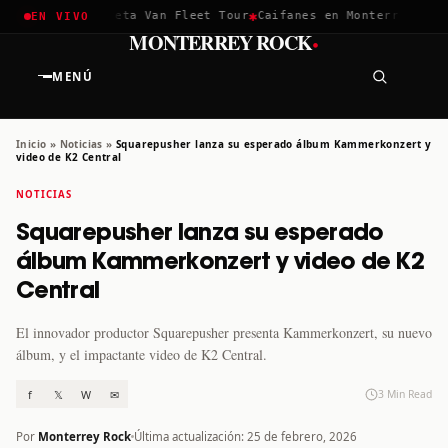
✱
✱
hella 2026
Greta Van Fleet Tour
Caifanes en Monterrey · 12 D
EN VIVO
·
MONTERREY ROCK
MENÚ
Inicio
»
Noticias
»
Squarepusher lanza su esperado álbum Kammerkonzert y
video de K2 Central
NOTICIAS
Squarepusher lanza su esperado
álbum Kammerkonzert y video de K2
Central
El innovador productor Squarepusher presenta Kammerkonzert, su nuevo
álbum, y el impactante video de K2 Central.
f
𝕏
W
✉
3 Min Read
Por
Monterrey Rock
Última actualización: 25 de febrero, 2026