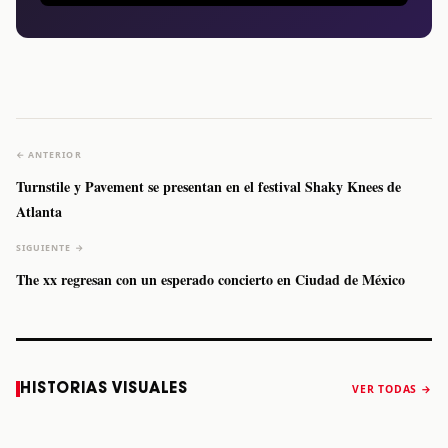
← ANTERIOR
Turnstile y Pavement se presentan en el festival Shaky Knees de
Atlanta
SIGUIENTE →
The xx regresan con un esperado concierto en Ciudad de México
Caifanes regresa
Fallece Felipe
The Strokes
Karol 
HISTORIAS VISUALES
VER TODAS →
a Monterrey el
Staiti, guitarrista
anuncia “Reality
conqu
próximo 12 de
de Los Enanitos
Awaits The World
Coach
diciembre
Verdes, a los 64
2026”
años