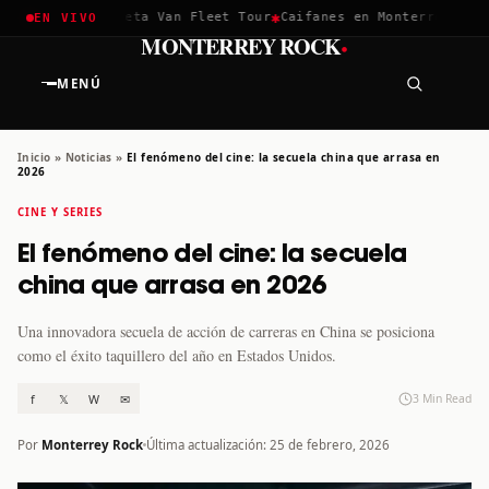
✱
✱
hella 2026
Greta Van Fleet Tour
Caifanes en Monterrey · 12 D
EN VIVO
·
MONTERREY ROCK
MENÚ
Inicio
»
Noticias
»
El fenómeno del cine: la secuela china que arrasa en
2026
CINE Y SERIES
El fenómeno del cine: la secuela
china que arrasa en 2026
Una innovadora secuela de acción de carreras en China se posiciona
como el éxito taquillero del año en Estados Unidos.
f
𝕏
W
✉
3 Min Read
Por
Monterrey Rock
Última actualización: 25 de febrero, 2026