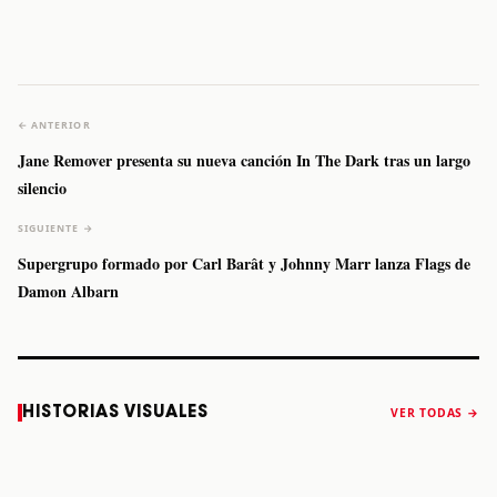
← ANTERIOR
Jane Remover presenta su nueva canción In The Dark tras un largo
silencio
SIGUIENTE →
Supergrupo formado por Carl Barât y Johnny Marr lanza Flags de
Damon Albarn
Caifanes regresa
Fallece Felipe
The Strokes
Karol 
HISTORIAS VISUALES
VER TODAS →
a Monterrey el
Staiti, guitarrista
anuncia “Reality
conqu
próximo 12 de
de Los Enanitos
Awaits The World
Coach
diciembre
Verdes, a los 64
2026”
años
STORY
STORY
STORY
STOR