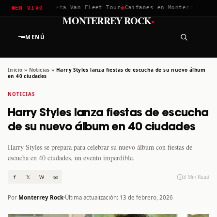
✱
✱
hella 2026
Greta Van Fleet Tour
Caifanes en Monterrey · 12 D
EN VIVO
·
MONTERREY ROCK
MENÚ
Inicio
»
Noticias
»
Harry Styles lanza fiestas de escucha de su nuevo álbum
en 40 ciudades
NOTICIAS
Harry Styles lanza fiestas de escucha
de su nuevo álbum en 40 ciudades
Harry Styles se prepara para celebrar su nuevo álbum con fiestas de
escucha en 40 ciudades, un evento imperdible.
f
𝕏
W
✉
3 Min Read
Por
Monterrey Rock
Última actualización: 13 de febrero, 2026