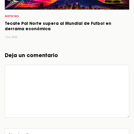
NOTICIAS
Tecate Pal Norte supera al Mundial de Futbol en
derrama económica
1 Jul, 2026
Deja un comentario
Comentario
Nombre