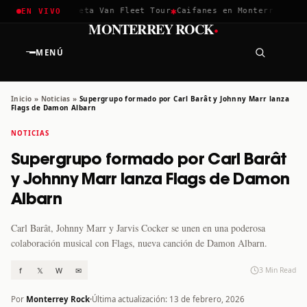
✱
✱
hella 2026
Greta Van Fleet Tour
Caifanes en Monterrey · 12 D
EN VIVO
·
MONTERREY ROCK
MENÚ
Inicio
»
Noticias
»
Supergrupo formado por Carl Barât y Johnny Marr lanza
Flags de Damon Albarn
NOTICIAS
Supergrupo formado por Carl Barât
y Johnny Marr lanza Flags de Damon
Albarn
Carl Barât, Johnny Marr y Jarvis Cocker se unen en una poderosa
colaboración musical con Flags, nueva canción de Damon Albarn.
f
𝕏
W
✉
3 Min Read
Por
Monterrey Rock
Última actualización: 13 de febrero, 2026