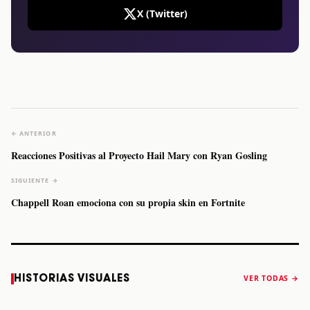
X (Twitter)
← ANTERIOR
Reacciones Positivas al Proyecto Hail Mary con Ryan Gosling
SIGUIENTE →
Chappell Roan emociona con su propia skin en Fortnite
Caifanes regresa
Fallece Felipe
The Strokes
Karol 
HISTORIAS VISUALES
VER TODAS →
a Monterrey el
Staiti, guitarrista
anuncia “Reality
conqu
próximo 12 de
de Los Enanitos
Awaits The World
Coach
diciembre
Verdes, a los 64
2026”