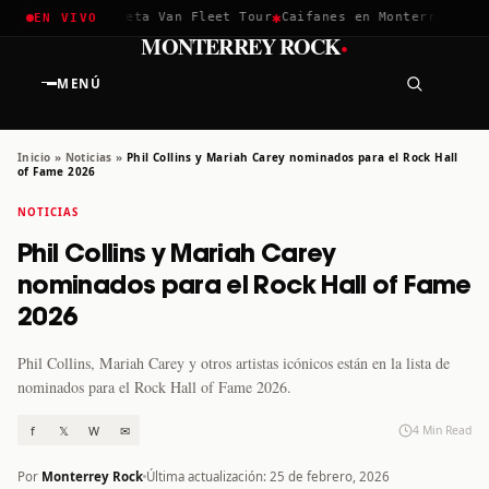
✱
✱
hella 2026
Greta Van Fleet Tour
Caifanes en Monterrey · 12 D
EN VIVO
·
MONTERREY ROCK
MENÚ
Inicio
»
Noticias
»
Phil Collins y Mariah Carey nominados para el Rock Hall
of Fame 2026
NOTICIAS
Phil Collins y Mariah Carey
nominados para el Rock Hall of Fame
2026
Phil Collins, Mariah Carey y otros artistas icónicos están en la lista de
nominados para el Rock Hall of Fame 2026.
f
𝕏
W
✉
4 Min Read
Por
Monterrey Rock
Última actualización: 25 de febrero, 2026