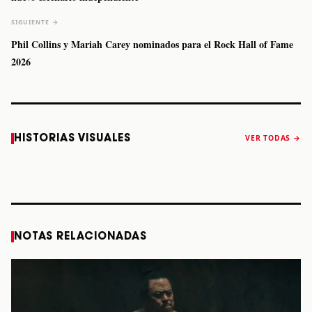
SIGUIENTE →
Phil Collins y Mariah Carey nominados para el Rock Hall of Fame
2026
Caifanes regresa
Fallece Felipe
The Strokes
Karol 
HISTORIAS VISUALES
VER TODAS →
a Monterrey el
Staiti, guitarrista
anuncia “Reality
conqu
próximo 12 de
de Los Enanitos
Awaits The World
Coach
diciembre
Verdes, a los 64
2026”
años
STORY
STORY
STORY
STOR
NOTAS RELACIONADAS