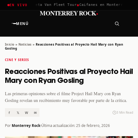
✱
✱
hella 2026
Greta Van Fleet Tour
Caifanes en Monterrey · 12 D
EN VIVO
·
MONTERREY ROCK
MENÚ
Inicio
»
Noticias
»
Reacciones Positivas al Proyecto Hail Mary con Ryan
Gosling
CINE Y SERIES
Reacciones Positivas al Proyecto Hail
Mary con Ryan Gosling
Las primeras opiniones sobre el filme Project Hail Mary con Ryan
Gosling revelan un recibimiento muy favorable por parte de la crítica.
f
𝕏
W
✉
3 Min Read
Por
Monterrey Rock
Última actualización: 25 de febrero, 2026