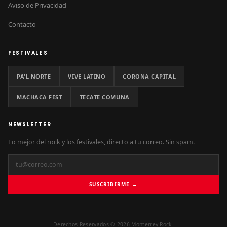
Aviso de Privacidad
Contacto
FESTIVALES
PA'L NORTE
VIVE LATINO
CORONA CAPITAL
MACHACA FEST
TECATE COMUNA
NEWSLETTER
Lo mejor del rock y los festivales, directo a tu correo. Sin spam.
SUSCRIBIRME →
Derechos Reservados © 2026 Monterrey Rock.