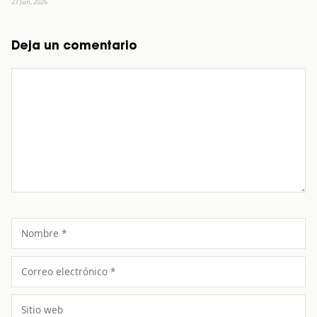
27 Jun, 2026
Deja un comentario
Comentario
Nombre
Correo
electrónico
Sitio