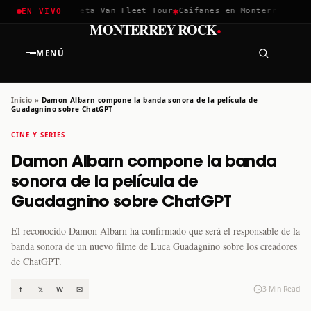
✱
✱
hella 2026
Greta Van Fleet Tour
Caifanes en Monterrey · 12 D
EN VIVO
·
MONTERREY ROCK
MENÚ
Inicio
»
Damon Albarn compone la banda sonora de la película de
Guadagnino sobre ChatGPT
CINE Y SERIES
Damon Albarn compone la banda
sonora de la película de
Guadagnino sobre ChatGPT
El reconocido Damon Albarn ha confirmado que será el responsable de la
banda sonora de un nuevo filme de Luca Guadagnino sobre los creadores
de ChatGPT.
f
𝕏
W
✉
3 Min Read