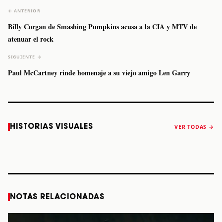
← ANTERIOR
Billy Corgan de Smashing Pumpkins acusa a la CIA y MTV de
atenuar el rock
SIGUIENTE →
Paul McCartney rinde homenaje a su viejo amigo Len Garry
Caifanes regresa
Fallece Felipe
The Strokes
Karol 
HISTORIAS VISUALES
VER TODAS →
a Monterrey el
Staiti, guitarrista
anuncia “Reality
conqu
próximo 12 de
de Los Enanitos
Awaits The World
Coach
diciembre
Verdes, a los 64
2026”
años
STORY
STORY
STORY
STOR
NOTAS RELACIONADAS