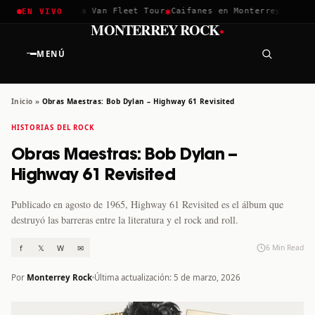
✱
✱
✱
la 2026
Greta Van Fleet Tour
Caifanes en Monterrey · 12 Dic
EN VIVO
·
MONTERREY ROCK
MENÚ
Inicio
»
Obras Maestras: Bob Dylan – Highway 61 Revisited
HISTORIAS DEL ROCK
Obras Maestras: Bob Dylan –
Highway 61 Revisited
Publicado en agosto de 1965, Highway 61 Revisited es el álbum que
destruyó las barreras entre la literatura y el rock and roll.
f
𝕏
W
✉
6 Min Read
Por
Monterrey Rock
Última actualización: 5 de marzo, 2026