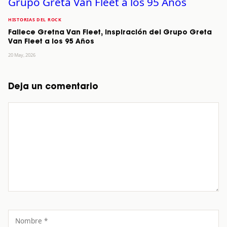
HISTORIAS DEL ROCK
Fallece Gretna Van Fleet, Inspiración del Grupo Greta
Van Fleet a los 95 Años
20 May, 2026
Deja un comentario
Comentario
Nombre