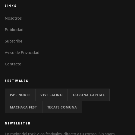
LINKS
Nosotros
Publicidad
Subscribe
Aviso de Privacidad
Contacto
FESTIVALES
PA'L NORTE
VIVE LATINO
CORONA CAPITAL
MACHACA FEST
TECATE COMUNA
NEWSLETTER
Lo mejor del rock y los festivales, directo a tu correo. Sin spam.