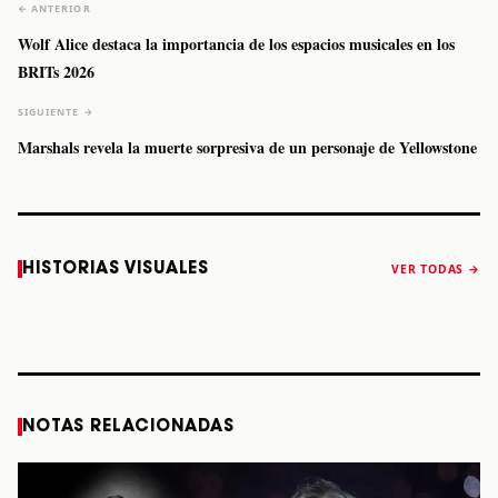
← ANTERIOR
Wolf Alice destaca la importancia de los espacios musicales en los
BRITs 2026
SIGUIENTE →
Marshals revela la muerte sorpresiva de un personaje de Yellowstone
Caifanes regresa
Fallece Felipe
The Strokes
Karol 
HISTORIAS VISUALES
VER TODAS →
a Monterrey el
Staiti, guitarrista
anuncia “Reality
conqu
próximo 12 de
de Los Enanitos
Awaits The World
Coach
diciembre
Verdes, a los 64
2026”
años
STORY
STORY
STORY
STOR
NOTAS RELACIONADAS