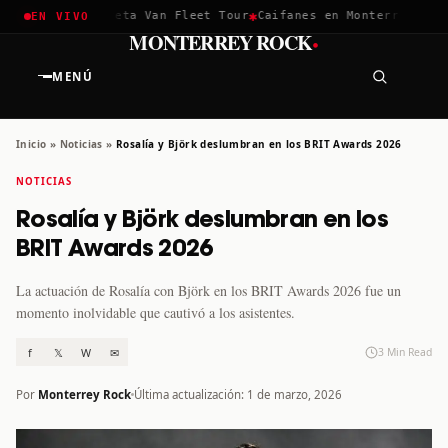
✱
✱
hella 2026
Greta Van Fleet Tour
Caifanes en Monterrey · 12 D
EN VIVO
·
MONTERREY ROCK
MENÚ
Inicio
»
Noticias
»
Rosalía y Björk deslumbran en los BRIT Awards 2026
NOTICIAS
Rosalía y Björk deslumbran en los
BRIT Awards 2026
La actuación de Rosalía con Björk en los BRIT Awards 2026 fue un
momento inolvidable que cautivó a los asistentes.
f
𝕏
W
✉
3 Min Read
Por
Monterrey Rock
Última actualización: 1 de marzo, 2026