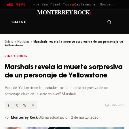
✱
✱
hella 2026
Greta Van Fleet Tour
Caifanes en Monterrey · 12 D
EN VIVO
·
MONTERREY ROCK
MENÚ
Inicio
»
Noticias
»
Marshals revela la muerte sorpresiva de un personaje de
Yellowstone
CINE Y SERIES
Marshals revela la muerte sorpresiva
de un personaje de Yellowstone
Fans de Yellowstone impactados tras la muerte sorpresiva de un
personaje clave en la serie spin-off Marshals.
f
𝕏
W
✉
3 Min Read
Por
Monterrey Rock
Última actualización: 2 de marzo, 2026