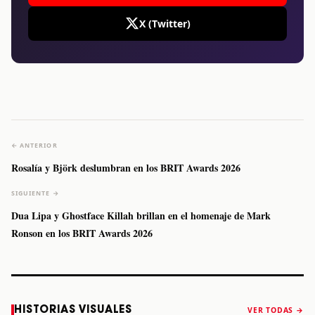
X (Twitter)
← ANTERIOR
Rosalía y Björk deslumbran en los BRIT Awards 2026
SIGUIENTE →
Dua Lipa y Ghostface Killah brillan en el homenaje de Mark
Ronson en los BRIT Awards 2026
Caifanes regresa
Fallece Felipe
The Strokes
Karol 
HISTORIAS VISUALES
VER TODAS →
a Monterrey el
Staiti, guitarrista
anuncia “Reality
conqu