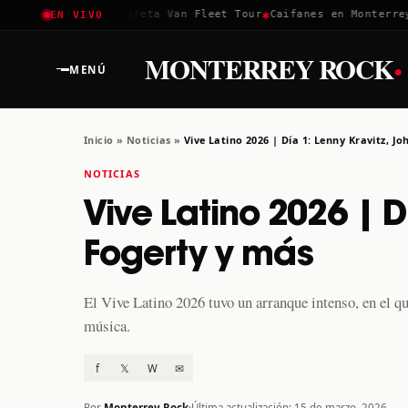
✱
✱
achella 2026
Greta Van Fleet Tour
Caifanes en Monterrey · 12
EN VIVO
·
MONTERREY ROCK
MENÚ
Inicio
»
Noticias
»
Vive Latino 2026 | Día 1: Lenny Kravitz, J
NOTICIAS
Vive Latino 2026 | D
Fogerty y más
El Vive Latino 2026 tuvo un arranque intenso, en el q
música.
f
𝕏
W
✉
Por
Monterrey Rock
Última actualización: 15 de marzo, 2026