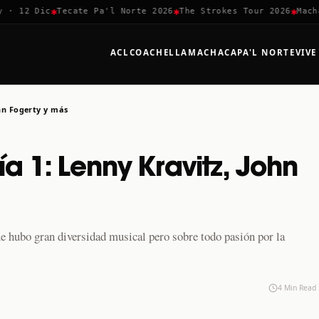
✱
✱
✱
 Dic
Tecate Pa'l Norte 2026
The Strokes Tour 2026
Machaca Fe
ACL
COACHELLA
MACHACA
PA'L NORTE
VIVE
ohn Fogerty y más
ía 1: Lenny Kravitz, John
ue hubo gran diversidad musical pero sobre todo pasión por la
4 Min Read