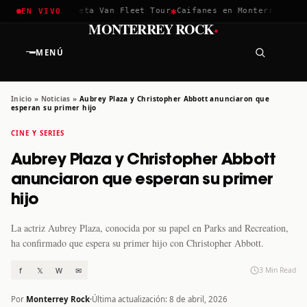
✱
✱
hella 2026
Greta Van Fleet Tour
Caifanes en Monterrey · 12 D
EN VIVO
·
MONTERREY ROCK
MENÚ
Inicio
»
Noticias
»
Aubrey Plaza y Christopher Abbott anunciaron que
esperan su primer hijo
CINE Y SERIES
Aubrey Plaza y Christopher Abbott
anunciaron que esperan su primer
hijo
La actriz Aubrey Plaza, conocida por su papel en Parks and Recreation,
ha confirmado que espera su primer hijo con Christopher Abbott.
f
𝕏
W
✉
3 Min Read
Por
Monterrey Rock
Última actualización: 8 de abril, 2026