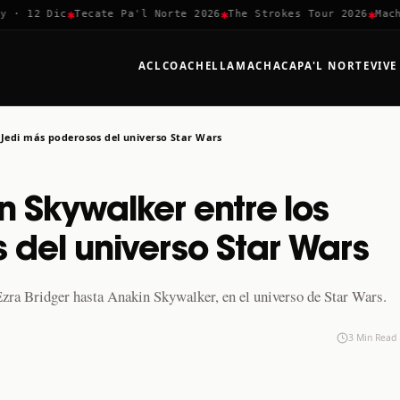
✱
✱
✱
 12 Dic
Tecate Pa'l Norte 2026
The Strokes Tour 2026
Machaca
ACL
COACHELLA
MACHACA
PA'L NORTE
VIVE
 Jedi más poderosos del universo Star Wars
n Skywalker entre los
 del universo Star Wars
zra Bridger hasta Anakin Skywalker, en el universo de Star Wars.
3 Min Read