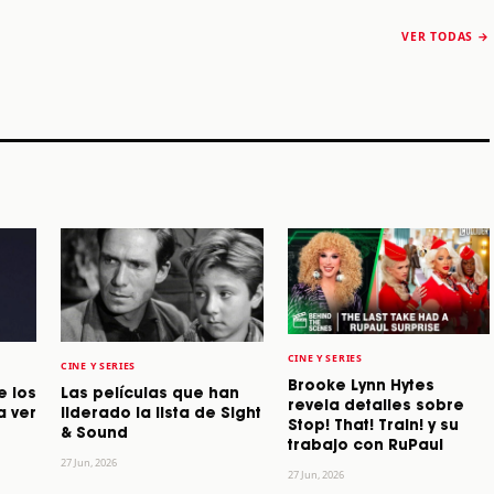
The Strokes anuncia
Karol G luce y
“Reality Awaits The
conquista Coachella
VER TODAS →
World 2026”
2026
Machaca Fest 2
STORY
STORY
STORY
CINE Y SERIES
CINE Y SERIES
Brooke Lynn Hytes
e los
Las películas que han
revela detalles sobre
a ver
liderado la lista de Sight
Stop! That! Train! y su
& Sound
trabajo con RuPaul
27 Jun, 2026
27 Jun, 2026