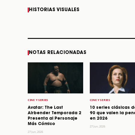
Caifanes regresa a
Fallece Felipe Staiti,
HISTORIAS VISUALES
Monterrey el próximo
guitarrista de Los
12 de diciembre
Enanitos Verdes, a
los 64 años
STORY
STORY
NOTAS RELACIONADAS
CINE Y SERIES
CINE Y SERIES
Avatar: The Last
10 series clásicas d
Airbender Temporada 2
90 que valen la pen
Presenta al Personaje
en 2026
Más Cómico
27 Jun, 2026
27 Jun, 2026