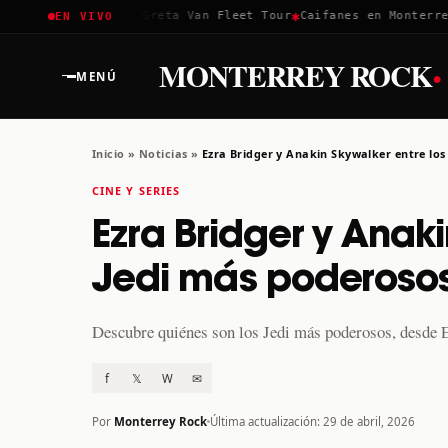
✱
✱
✱
Coachella 2026
Greta Van Fleet Tour
Caifanes en Monterrey ·
EN VIVO
·
MONTERREY ROCK
MENÚ
Inicio
»
Noticias
»
Ezra Bridger y Anakin Skywalker entre los
CINE Y SERIES
Ezra Bridger y Anaki
Jedi más poderosos
Descubre quiénes son los Jedi más poderosos, desde E
f
𝕏
W
✉
Por
Monterrey Rock
Última actualización: 29 de abril, 2026