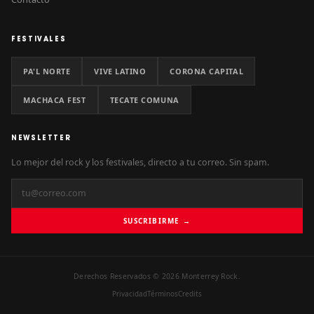
FESTIVALES
PA'L NORTE
VIVE LATINO
CORONA CAPITAL
MACHACA FEST
TECATE COMUNA
NEWSLETTER
Lo mejor del rock y los festivales, directo a tu correo. Sin spam.
SUSCRIBIRME →
Derechos Reservados © 2026 Monterrey Rock.
Privacidad
Términos
Credits