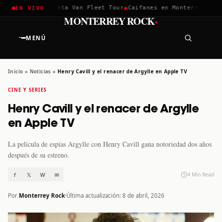
✱
✱
hella 2026
Greta Van Fleet Tour
Caifanes en Monterrey · 12 D
EN VIVO
·
MONTERREY ROCK
MENÚ
Inicio
»
Noticias
»
Henry Cavill y el renacer de Argylle en Apple TV
CINE Y SERIES
Henry Cavill y el renacer de Argylle
en Apple TV
La película de espías Argylle con Henry Cavill gana notoriedad dos años
después de su estreno.
f
𝕏
W
✉
4 Min Read
Por
Monterrey Rock
Última actualización: 8 de abril, 2026