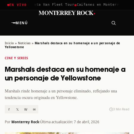
✱
✱
hella 2026
Greta Van Fleet Tour
Caifanes en Monterrey · 12 D
EN VIVO
·
MONTERREY ROCK
MENÚ
Inicio
»
Noticias
»
Marshals destaca en su homenaje a un personaje de
Yellowstone
CINE Y SERIES
Marshals destaca en su homenaje a
un personaje de Yellowstone
Marshals rinde homenaje a un personaje eliminado, reflejando una
tendencia oscura originada en Yellowstone.
f
𝕏
W
✉
3 Min Read
Por
Monterrey Rock
Última actualización: 7 de abril, 2026