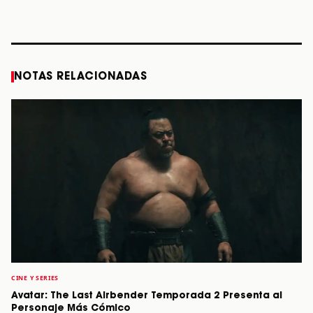
diciembre
Verdes, a los 64
2026”
años
STORY
STORY
STORY
STOR
NOTAS RELACIONADAS
CINE Y SERIES
Avatar: The Last Airbender Temporada 2 Presenta al
Personaje Más Cómico