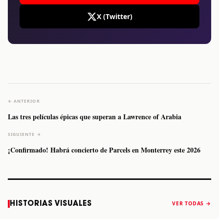
X (Twitter)
← ANTERIOR
Las tres películas épicas que superan a Lawrence of Arabia
SIGUIENTE →
¡Confirmado! Habrá concierto de Parcels en Monterrey este 2026
Caifanes regresa
Fallece Felipe
The Strokes
Karol 
HISTORIAS VISUALES
VER TODAS →
a Monterrey el
Staiti, guitarrista
anuncia “Reality
conqu
próximo 12 de
de Los Enanitos
Awaits The World
Coach