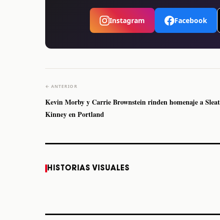
Instagram
Facebook
← ANTERIOR
Kevin Morby y Carrie Brownstein rinden homenaje a Sleat
Kinney en Portland
Caifanes regresa a
Fallece Felipe Staiti,
HISTORIAS VISUALES
Monterrey el próximo
guitarrista de Los
12 de diciembre
Enanitos Verdes, a
los 64 años
STORY
STORY