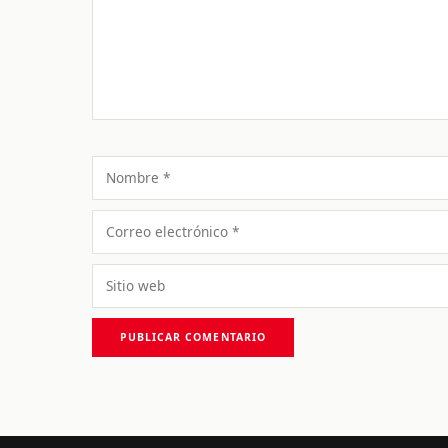
Nombre
Correo
electrónico
Sitio
web