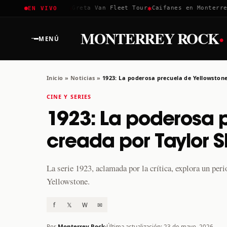
✱
✱
✱
Coachella 2026
Greta Van Fleet Tour
Caifanes en Monterrey ·
EN VIVO
·
MONTERREY ROCK
MENÚ
Inicio
»
Noticias
»
1923: La poderosa precuela de Yellowston
CINE Y SERIES
1923: La poderosa 
creada por Taylor 
La serie 1923, aclamada por la crítica, explora un per
Yellowstone.
f
𝕏
W
✉
Por
Monterrey Rock
Última actualización: 23 de mayo, 2026