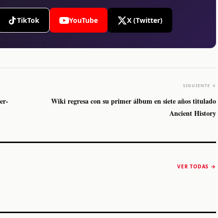
TikTok
YouTube
X (Twitter)
SIGUIENTE →
er-
Wiki regresa con su primer álbum en siete años titulado
Ancient History
The Strokes anuncia
Karol G luce y
“Reality Awaits The
conquista Coachella
VER TODAS →
World 2026”
2026
Machaca Fest 2
STORY
STORY
STORY