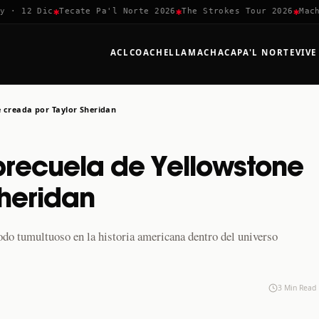
✱
✱
✱
 12 Dic
Tecate Pa'l Norte 2026
The Strokes Tour 2026
Machaca
ACL
COACHELLA
MACHACA
PA'L NORTE
VIVE
e creada por Taylor Sheridan
precuela de Yellowstone
Sheridan
iodo tumultuoso en la historia americana dentro del universo
3 Min Read