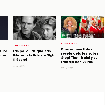
CINE Y SERIES
CINE Y SERIES
Brooke Lynn Hytes
e los
Las películas que han
revela detalles sobre
a ver
liderado la lista de Sight
Stop! That! Train! y su
& Sound
trabajo con RuPaul
27 Jun, 2026
27 Jun, 2026