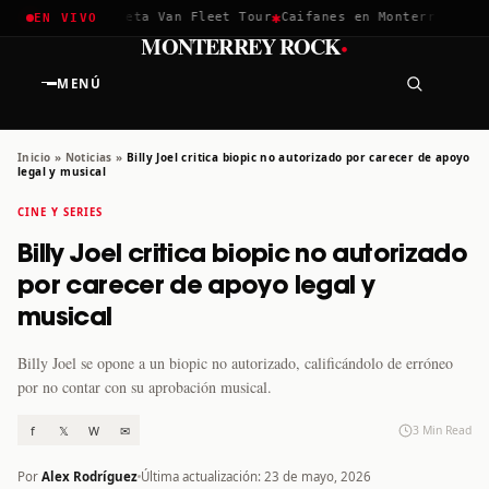
✱
✱
hella 2026
Greta Van Fleet Tour
Caifanes en Monterrey · 12 D
EN VIVO
·
MONTERREY ROCK
MENÚ
Inicio
»
Noticias
»
Billy Joel critica biopic no autorizado por carecer de apoyo
legal y musical
CINE Y SERIES
Billy Joel critica biopic no autorizado
por carecer de apoyo legal y
musical
Billy Joel se opone a un biopic no autorizado, calificándolo de erróneo
por no contar con su aprobación musical.
f
𝕏
W
✉
3 Min Read
Por
Alex Rodríguez
Última actualización: 23 de mayo, 2026