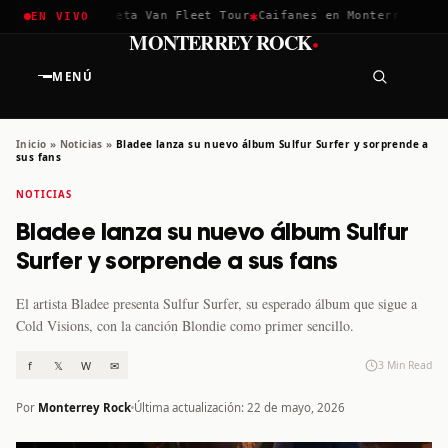
✱
✱
hella 2026
Greta Van Fleet Tour
Caifanes en Monterrey · 12 D
EN VIVO
·
MONTERREY ROCK
MENÚ
Inicio
»
Noticias
»
Bladee lanza su nuevo álbum Sulfur Surfer y sorprende a
sus fans
NOTICIAS
Bladee lanza su nuevo álbum Sulfur
Surfer y sorprende a sus fans
El artista Bladee presenta Sulfur Surfer, su esperado álbum que sigue a
Cold Visions, con la canción Blondie como primer sencillo.
f
𝕏
W
✉
3 Min Read
Por
Monterrey Rock
Última actualización: 22 de mayo, 2026