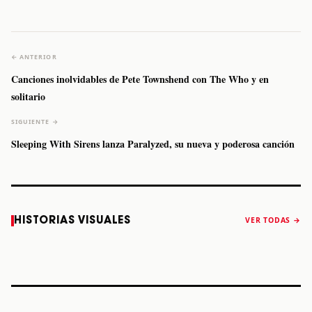
← ANTERIOR
Canciones inolvidables de Pete Townshend con The Who y en
solitario
SIGUIENTE →
Sleeping With Sirens lanza Paralyzed, su nueva y poderosa canción
Caifanes regresa
Fallece Felipe
The Strokes
Karol 
HISTORIAS VISUALES
VER TODAS →
a Monterrey el
Staiti, guitarrista
anuncia “Reality
conqu
próximo 12 de
de Los Enanitos
Awaits The World
Coach
diciembre
Verdes, a los 64
2026”
años
STORY
STORY
STORY
STOR