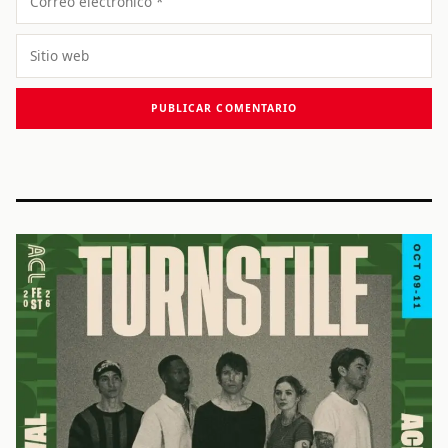
electrónico
Sitio
web