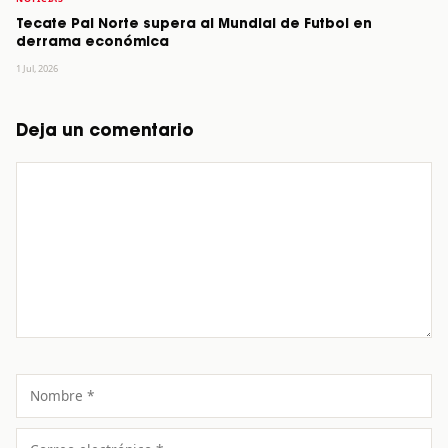
Tecate Pal Norte supera al Mundial de Futbol en
derrama económica
1 Jul, 2026
Deja un comentario
Comentario
Nombre
Correo