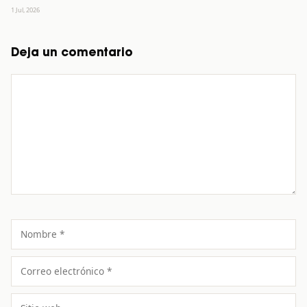
1 Jul, 2026
Deja un comentario
Comentario
Nombre
Correo
electrónico
Sitio