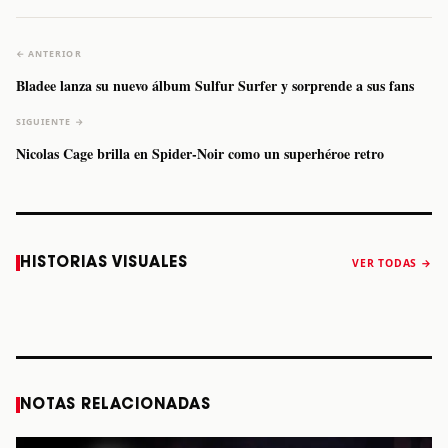
← ANTERIOR
Bladee lanza su nuevo álbum Sulfur Surfer y sorprende a sus fans
SIGUIENTE →
Nicolas Cage brilla en Spider-Noir como un superhéroe retro
Caifanes regresa
Fallece Felipe
The Strokes
Karol 
HISTORIAS VISUALES
VER TODAS →
a Monterrey el
Staiti, guitarrista
anuncia “Reality
conqu
próximo 12 de
de Los Enanitos
Awaits The World
Coach
diciembre
Verdes, a los 64
2026”
años
STORY
STORY
STORY
STOR
NOTAS RELACIONADAS