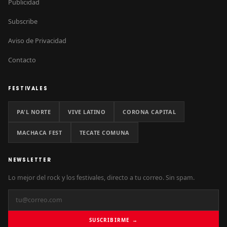
Publicidad
Subscribe
Aviso de Privacidad
Contacto
FESTIVALES
PA'L NORTE
VIVE LATINO
CORONA CAPITAL
MACHACA FEST
TECATE COMUNA
NEWSLETTER
Lo mejor del rock y los festivales, directo a tu correo. Sin spam.
SUSCRIBIRME →