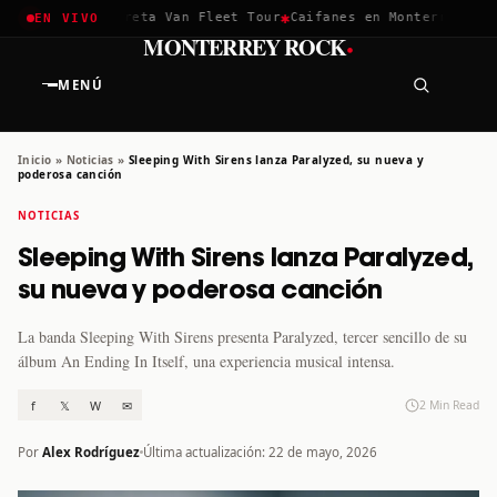
✱
✱
chella 2026
Greta Van Fleet Tour
Caifanes en Monterrey · 12 
EN VIVO
·
MONTERREY ROCK
MENÚ
Inicio
»
Noticias
»
Sleeping With Sirens lanza Paralyzed, su nueva y
poderosa canción
NOTICIAS
Sleeping With Sirens lanza Paralyzed,
su nueva y poderosa canción
La banda Sleeping With Sirens presenta Paralyzed, tercer sencillo de su
álbum An Ending In Itself, una experiencia musical intensa.
f
𝕏
W
✉
2 Min Read
Por
Alex Rodríguez
Última actualización: 22 de mayo, 2026