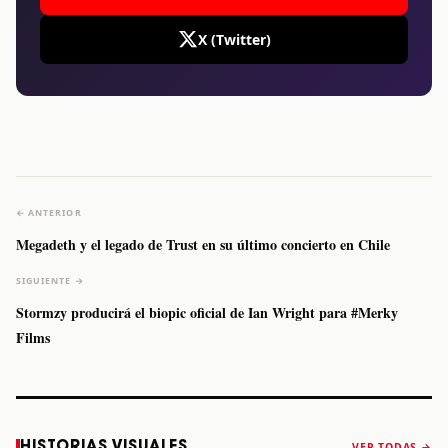
X (Twitter)
← ANTERIOR
Megadeth y el legado de Trust en su último concierto en Chile
SIGUIENTE →
Stormzy producirá el biopic oficial de Ian Wright para #Merky
Films
Caifanes regresa
Fallece Felipe
The Strokes
Karol 
HISTORIAS VISUALES
VER TODAS →