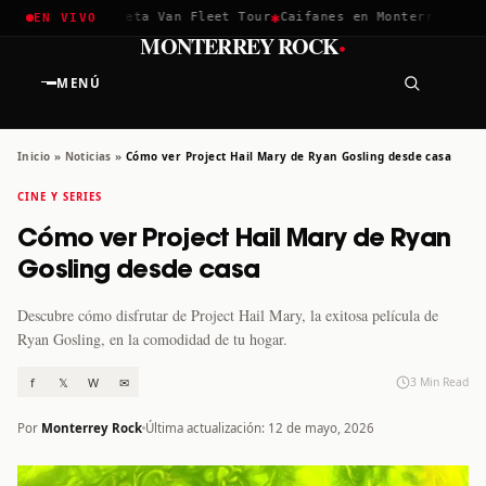
✱
✱
hella 2026
Greta Van Fleet Tour
Caifanes en Monterrey · 12 D
EN VIVO
·
MONTERREY ROCK
MENÚ
Inicio
»
Noticias
»
Cómo ver Project Hail Mary de Ryan Gosling desde casa
CINE Y SERIES
Cómo ver Project Hail Mary de Ryan
Gosling desde casa
Descubre cómo disfrutar de Project Hail Mary, la exitosa película de
Ryan Gosling, en la comodidad de tu hogar.
f
𝕏
W
✉
3 Min Read
Por
Monterrey Rock
Última actualización: 12 de mayo, 2026