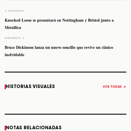
← ANTERIOR
Knocked Loose se presentará en Nottingham y Bristol junto a
Metallica
SIGUIENTE →
Bruce Dickinson lanza un nuevo sencillo que revive un clásico
inolvidable
Caifanes regresa
Fallece Felipe
The Strokes
Karol 
HISTORIAS VISUALES
VER TODAS →
a Monterrey el
Staiti, guitarrista
anuncia “Reality
conqu
próximo 12 de
de Los Enanitos
Awaits The World
Coach
diciembre
Verdes, a los 64
2026”
años
STORY
STORY
STORY
STOR
NOTAS RELACIONADAS