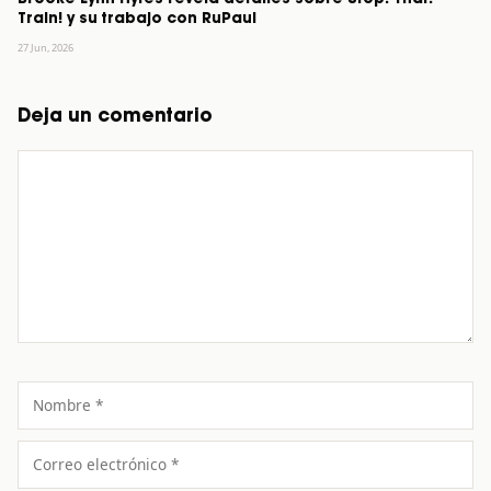
Train! y su trabajo con RuPaul
27 Jun, 2026
Deja un comentario
Comentario
Nombre
Correo
electrónico