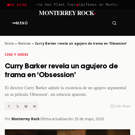
✱
✱
chella 2026
Greta Van Fleet Tour
Caifanes en Monterrey · 12 
EN VIVO
·
MONTERREY ROCK
MENÚ
Inicio
»
Noticias
»
Curry Barker revela un agujero de trama en ‘Obsession’
CINE Y SERIES
Curry Barker revela un agujero de
trama en ‘Obsession’
El director Curry Barker admite la existencia de un agujero argumental
en su película 'Obsession', sin solución aparente.
f
𝕏
W
✉
2 Min Read
Por
Monterrey Rock
Última actualización: 26 de mayo, 2026