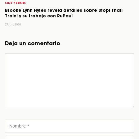
CINE Y SERIES
Brooke Lynn Hytes revela detalles sobre Stop! That!
Train! y su trabajo con RuPaul
27 Jun, 2026
Deja un comentario
Comentario
Nombre