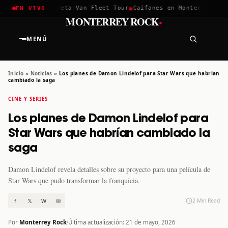
✱
✱
chella 2026
Greta Van Fleet Tour
Caifanes en Monterrey · 12 
EN VIVO
·
MONTERREY ROCK
MENÚ
Inicio
»
Noticias
»
Los planes de Damon Lindelof para Star Wars que habrían
cambiado la saga
CINE Y SERIES
Los planes de Damon Lindelof para
Star Wars que habrían cambiado la
saga
Damon Lindelof revela detalles sobre su proyecto para una película de
Star Wars que pudo transformar la franquicia.
f
𝕏
W
✉
2 Min Read
Por
Monterrey Rock
Última actualización: 21 de mayo, 2026