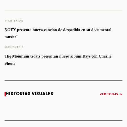
← ANTERIOR
NOFX presenta nueva canción de despedida en su documental
musical
SIGUIENTE →
The Mountain Goats presentan nuevo álbum Days con Charlie
Sheen
Caifanes regresa
Fallece Felipe
The Strokes
Karol 
HISTORIAS VISUALES
VER TODAS →
a Monterrey el
Staiti, guitarrista
anuncia “Reality
conqu
próximo 12 de
de Los Enanitos
Awaits The World
Coach
diciembre
Verdes, a los 64
2026”
años
STORY
STORY
STORY
STOR