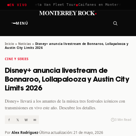
✱
✱
hella 2026
Greta Van Fleet Tour
Caifanes en Monterrey · 12 D
EN VIVO
·
MONTERREY ROCK
MENÚ
Inicio
»
Noticias
»
Disney+ anuncia livestream de Bonnaroo, Lollapalooza y
Austin City Limits 2026
CINE Y SERIES
Disney+ anuncia livestream de
Bonnaroo, Lollapalooza y Austin City
Limits 2026
Disney+ llevará a los amantes de la música tres festivales icónicos con
transmisiones en vivo este año. Descubre los detalles.
f
𝕏
W
✉
3 Min Read
Por
Alex Rodríguez
Última actualización: 21 de mayo, 2026