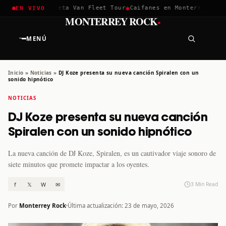
✱
✱
hella 2026
Greta Van Fleet Tour
Caifanes en Monterrey · 12 D
EN VIVO
·
MONTERREY ROCK
MENÚ
Inicio
»
Noticias
»
DJ Koze presenta su nueva canción Spiralen con un
sonido hipnótico
NOTICIAS
DJ Koze presenta su nueva canción
Spiralen con un sonido hipnótico
La nueva canción de DJ Koze, Spiralen, es un cautivador viaje sonoro de
siete minutos que promete impactar a los oyentes.
f
𝕏
W
✉
3 Min Read
Por
Monterrey Rock
Última actualización: 23 de mayo, 2026