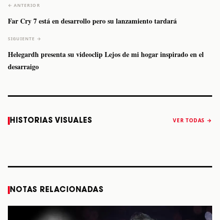
← ANTERIOR
Far Cry 7 está en desarrollo pero su lanzamiento tardará
SIGUIENTE →
Helegardh presenta su videoclip Lejos de mi hogar inspirado en el
desarraigo
Caifanes regresa
Fallece Felipe
The Strokes
Karol 
HISTORIAS VISUALES
VER TODAS →
a Monterrey el
Staiti, guitarrista
anuncia “Reality
conqu
próximo 12 de
de Los Enanitos
Awaits The World
Coach
diciembre
Verdes, a los 64
2026”
años
STORY
STORY
STORY
STOR
NOTAS RELACIONADAS