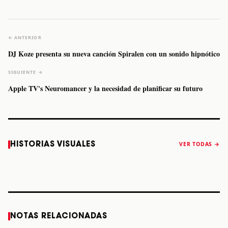
← ANTERIOR
DJ Koze presenta su nueva canción Spiralen con un sonido hipnótico
SIGUIENTE →
Apple TV's Neuromancer y la necesidad de planificar su futuro
Caifanes regresa
Fallece Felipe
The Strokes
Karol 
HISTORIAS VISUALES
VER TODAS →
a Monterrey el
Staiti, guitarrista
anuncia “Reality
conqu
próximo 12 de
de Los Enanitos
Awaits The World
Coach
diciembre
Verdes, a los 64
2026”
años
STORY
STORY
STORY
STOR
NOTAS RELACIONADAS