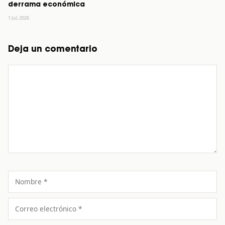
derrama económica
1 Jul, 2026
Deja un comentario
Comentario
Nombre
Correo
electrónico