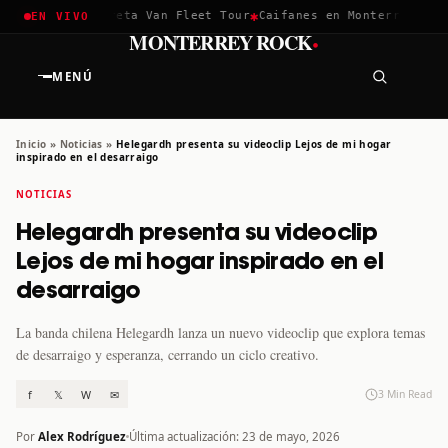
✱
✱
chella 2026
Greta Van Fleet Tour
Caifanes en Monterrey · 12 
EN VIVO
·
MONTERREY ROCK
MENÚ
Inicio
»
Noticias
»
Helegardh presenta su videoclip Lejos de mi hogar
inspirado en el desarraigo
NOTICIAS
Helegardh presenta su videoclip
Lejos de mi hogar inspirado en el
desarraigo
La banda chilena Helegardh lanza un nuevo videoclip que explora temas
de desarraigo y esperanza, cerrando un ciclo creativo.
f
𝕏
W
✉
3 Min Read
Por
Alex Rodríguez
Última actualización: 23 de mayo, 2026