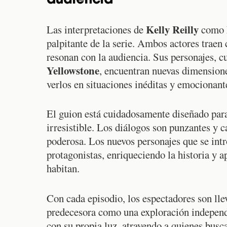
audiencia
Kelly Reilly
Las interpretaciones de
como
palpitante de la serie. Ambos actores trae
resonan con la audiencia. Sus personajes, c
Yellowstone
, encuentran nuevas dimension
verlos en situaciones inéditas y emocionant
El guion está cuidadosamente diseñado para
irresistible. Los diálogos son punzantes y c
poderosa. Los nuevos personajes que se int
protagonistas, enriqueciendo la historia y 
habitan.
Con cada episodio, los espectadores son lle
predecesora como una exploración independ
con su propia luz, atrayendo a quienes busca