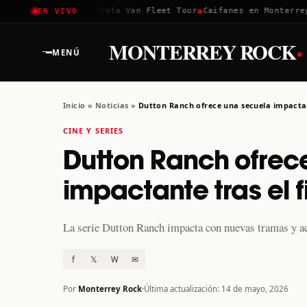
✱
✱
Coachella 2026
Greta Van Fleet Tour
Caifanes en Monterrey · 
EN VIVO
·
MONTERREY ROCK
MENÚ
Inicio
»
Noticias
»
Dutton Ranch ofrece una secuela impactant
CINE Y SERIES
Dutton Ranch ofrec
impactante tras el 
La serie Dutton Ranch impacta con nuevas tramas y a
f
𝕏
W
✉
Por
Monterrey Rock
Última actualización: 14 de mayo, 2026