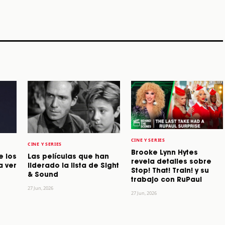
World 2026”
2026
Machaca Fest 2
STORY
STORY
STORY
CINE Y SERIES
CINE Y SERIES
Brooke Lynn Hytes
e los
Las películas que han
revela detalles sobre
a ver
liderado la lista de Sight
Stop! That! Train! y su
& Sound
trabajo con RuPaul
27 Jun, 2026
27 Jun, 2026