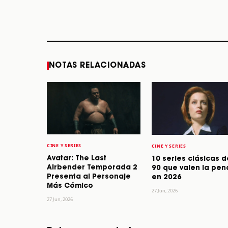
12 de diciembre
Enanitos Verdes, a
los 64 años
STORY
STORY
NOTAS RELACIONADAS
CINE Y SERIES
CINE Y SERIES
Avatar: The Last
10 series clásicas d
Airbender Temporada 2
90 que valen la pen
Presenta al Personaje
en 2026
Más Cómico
27 Jun, 2026
27 Jun, 2026