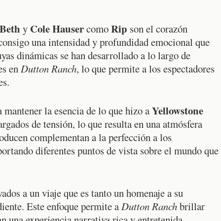
Beth
Cole Hauser
Rip
y
como
son el corazón
n consigo una intensidad y profundidad emocional que
uyas dinámicas se han desarrollado a lo largo de
es en
Dutton Ranch
, lo que permite a los espectadores
es.
Yellowstone
 mantener la esencia de lo que hizo a
argados de tensión, lo que resulta en una atmósfera
roducen complementan a la perfección a los
aportando diferentes puntos de vista sobre el mundo que
vados a un viaje que es tanto un homenaje a su
iente. Este enfoque permite a
Dutton Ranch
brillar
n una experiencia narrativa rica y entretenida.