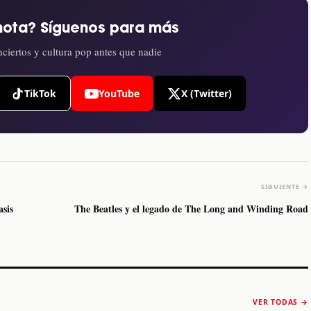
nota? Síguenos para más
ciertos y cultura pop antes que nadie
TikTok
YouTube
X (Twitter)
SIGUIENTE →
asis
The Beatles y el legado de The Long and Winding Road
The Strokes anuncia
Karol G luce y
“Reality Awaits The
conquista Coachella
VER TODAS →