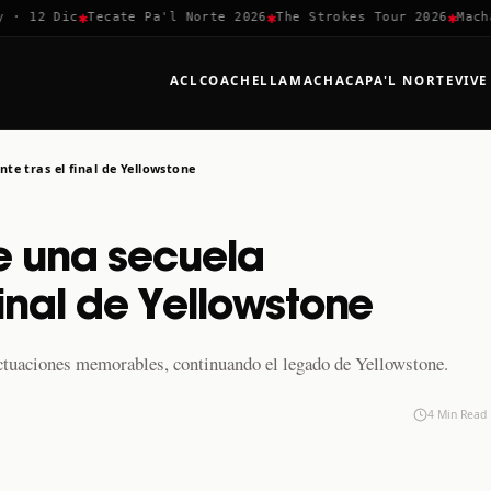
✱
✱
✱
12 Dic
Tecate Pa'l Norte 2026
The Strokes Tour 2026
Machaca 
ACL
COACHELLA
MACHACA
PA'L NORTE
VIVE
e tras el final de Yellowstone
e una secuela
final de Yellowstone
ctuaciones memorables, continuando el legado de Yellowstone.
4 Min Read