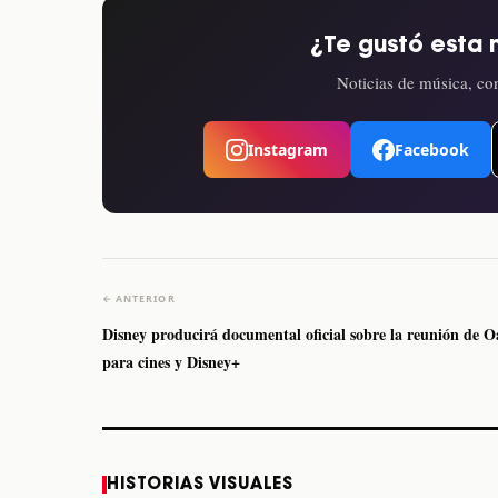
¿Te gustó esta 
Noticias de música, con
Instagram
Facebook
← ANTERIOR
Disney producirá documental oficial sobre la reunión de O
para cines y Disney+
Caifanes regresa a
Fallece Felipe Staiti,
HISTORIAS VISUALES
Monterrey el próximo
guitarrista de Los